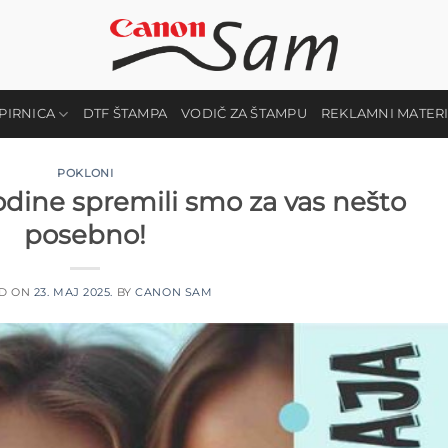
PIRNICA
DTF ŠTAMPA
VODIČ ZA ŠTAMPU
REKLAMNI MATER
POKLONI
odine spremili smo za vas nešto
posebno!
ED ON
23. МАЈ 2025.
BY
CANON SAM