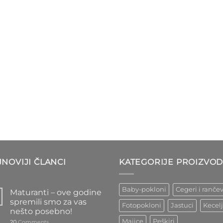
NOVIJI ČLANCI
KATEGORIJE PROIZVO
Baby-pokloni
Cegeri i rančev
Maturanti – ove godine
spremili smo za vas
Fotopokloni
Jastuci
Kecel
nešto posebno!
Majice
Peškiri
20
Comments