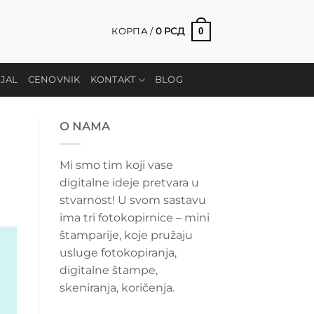
0
КОРПА /
0
РСД
IJAL
CENOVNIK
KONTAKT
BLOG
O NAMA
Mi smo tim koji vase
digitalne ideje pretvara u
stvarnost! U svom sastavu
ima tri fotokopirnice – mini
štamparije, koje pružaju
usluge fotokopiranja,
digitalne štampe,
skeniranja, koričenja.