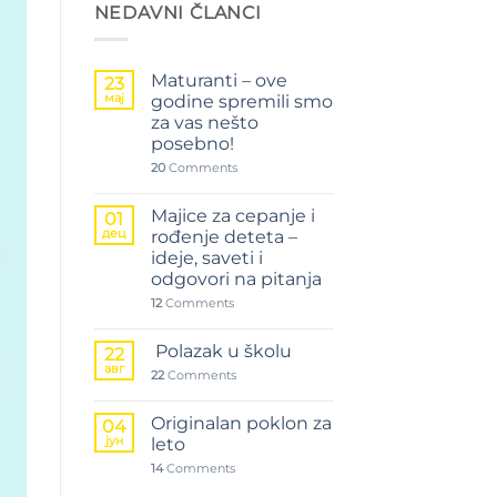
NEDAVNI ČLANCI
Maturanti – ove
23
мај
godine spremili smo
za vas nešto
posebno!
20
Comments
Majice za cepanje i
01
дец
rođenje deteta –
ideje, saveti i
odgovori na pitanja
12
Comments
Polazak u školu
22
авг
22
Comments
Originalan poklon za
04
јун
leto
14
Comments