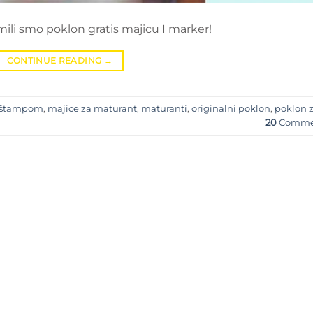
ili smo poklon gratis majicu I marker!
CONTINUE READING
→
a štampom
,
majice za maturant
,
maturanti
,
originalni poklon
,
poklon 
20
Comme