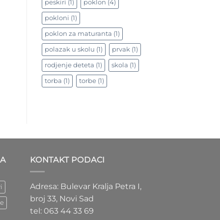
peskiri
(1)
poklon
(4)
pokloni
(1)
poklon za maturanta
(1)
polazak u skolu
(1)
prvak
(1)
rodjenje deteta
(1)
skola
(1)
torba
(1)
torbe
(1)
DA
KONTAKT PODACI
Adresa: Bulevar Kralja Petra I,
i
broj 33, Novi Sad
je
tel: 063 44 33 69