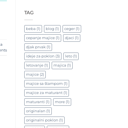
TAG
beba
(1)
blog
(1)
ceger
(1)
cepanje majice
(1)
djaci
(1)
za
djak prvak
(1)
nts
ideje za poklon
(3)
leto
(1)
letovanje
(1)
majica
(1)
majice
(2)
majice sa štampom
(1)
majice za maturant
(1)
maturanti
(1)
more
(1)
originalan
(1)
originalni poklon
(1)