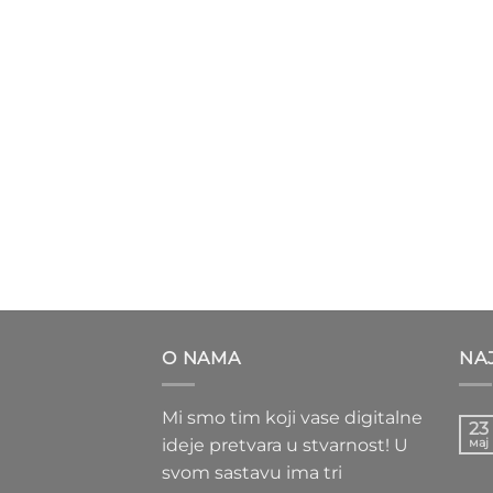
O NAMA
NAJ
Mi smo tim koji vase digitalne
23
ideje pretvara u stvarnost! U
мај
svom sastavu ima tri