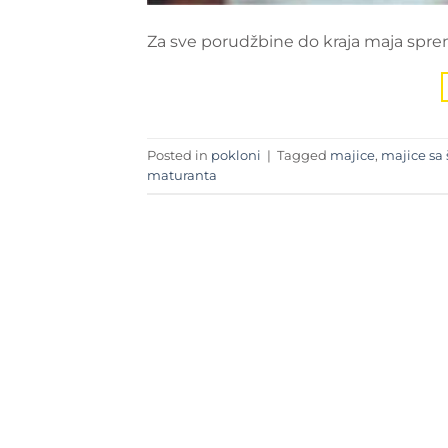
Za sve porudžbine do kraja maja sprem
Posted in
pokloni
|
Tagged
majice
,
majice s
maturanta